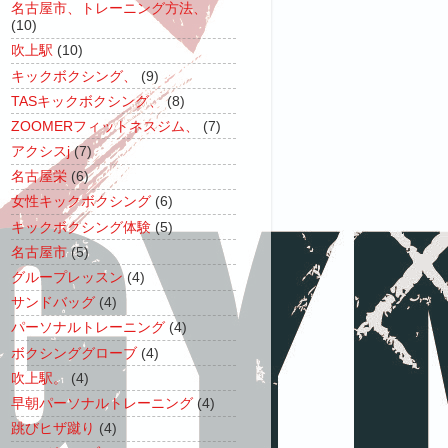
名古屋市、トレーニング方法、
(10)
吹上駅
(10)
キックボクシング、
(9)
TASキックボクシング、
(8)
ZOOMERフィットネスジム、
(7)
アクシスj
(7)
名古屋栄
(6)
女性キックボクシング
(6)
キックボクシング体験
(5)
名古屋市
(5)
グループレッスン
(4)
サンドバッグ
(4)
パーソナルトレーニング
(4)
ボクシンググローブ
(4)
吹上駅。
(4)
早朝パーソナルトレーニング
(4)
跳びヒザ蹴り
(4)