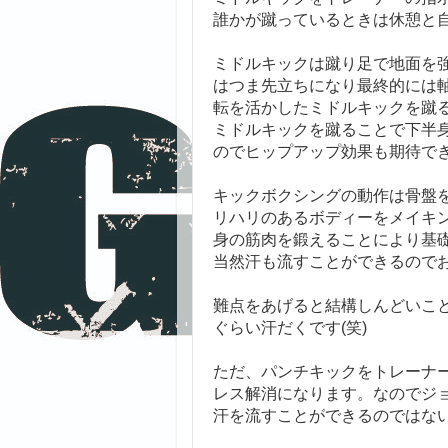
誰かが蹴っているときは休憩と
ミドルキックは蹴り足で地面を
はつま先立ちになり最終的には
転を活かしたミドルキックを蹴
ミドルキックを蹴ることで下半
のでヒップアップ効果も期待で
キックボクシングの動作は骨盤
リハリのあるボディーをメイキ
身の筋肉を鍛えることにより基
当然汗も流すことができるので
難点をあげると結構しんどいことで
ぐらい汗だくです(笑)
ただ、パンチキックをトレーナ
レス解消になります。なのでジ
汗を流すことができるのではな