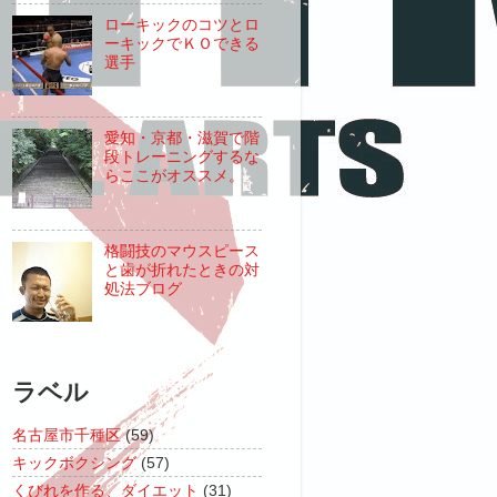
ローキックのコツとロ
ーキックでＫＯできる
選手
愛知・京都・滋賀で階
段トレーニングするな
らここがオススメ。
格闘技のマウスピース
と歯が折れたときの対
処法ブログ
ラベル
名古屋市千種区
(59)
キックボクシング
(57)
くびれを作る、ダイエット
(31)