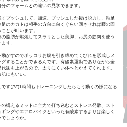
自分のフォームとの違いの見学できます。
強くプッシュして、加速。プッシュした後は脱力し、軸足
軸足のカカトは相手の方向に向くぐらい回させれば腰の回
ることが叶います。
身の脂肪が燃焼してスラリとした美脚、お尻の筋肉を使う
きます。
を動かすのでポッコリお腹を引き締めてくびれを形成しメ
ングすることができるんです。有酸素運動でありながら全
礎代謝も上がるので、太りにくい体へとかえてくれます。
お肌にもいい。
す(;'∀')1時間もトレーニングしたらもう動くの嫌になる
ーの構えるミットに全力で打ち込むとストレス発散、スト
ョギングやエアロバイクといった有酸素するよりは楽しく
いでしょうか。