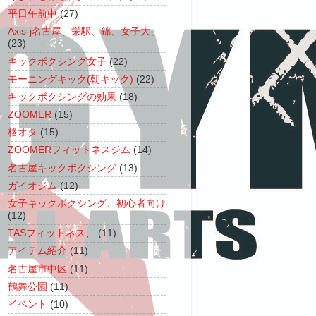
平日午前中
(27)
Axis-j名古屋、栄駅、錦、女子大、
(23)
キックボクシング女子
(22)
モーニングキック(朝キック)
(22)
キックボクシングの効果
(18)
ZOOMER
(15)
格オタ
(15)
ZOOMERフィットネスジム
(14)
名古屋キックボクシング
(13)
ガイオジム
(12)
女子キックボクシング、初心者向け
(12)
TASフィットネス、
(11)
アイテム紹介
(11)
名古屋市中区
(11)
鶴舞公園
(11)
イベント
(10)