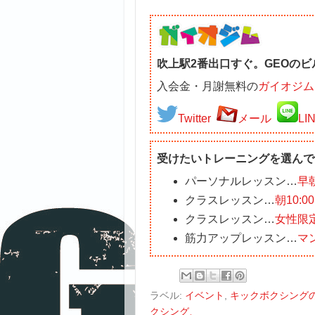
吹上駅2番出口すぐ。GEOのビ
入会金・月謝無料の
ガイオジム
Twitter
メール
LI
受けたいトレーニングを選んで
パーソナルレッスン…
早
クラスレッスン…
朝10:
クラスレッスン…
女性限
筋力アップレッスン…
マ
ラベル:
イベント
,
キックボクシング
クシング、