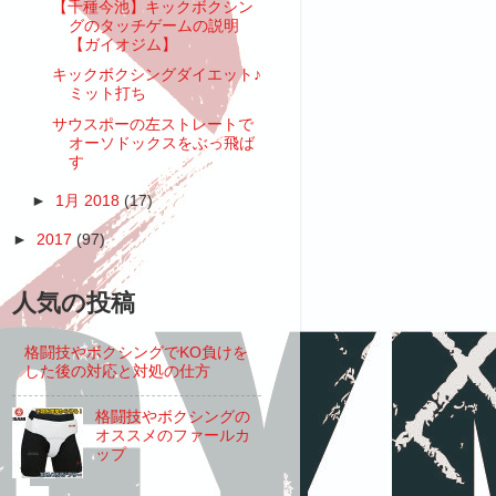
【千種今池】キックボクシン
グのタッチゲームの説明
【ガイオジム】
キックボクシングダイエット♪
ミット打ち
サウスポーの左ストレートで
オーソドックスをぶっ飛ば
す
►
1月 2018
(17)
►
2017
(97)
人気の投稿
格闘技やボクシングでKO負けを
した後の対応と対処の仕方
格闘技やボクシングの
オススメのファールカ
ップ