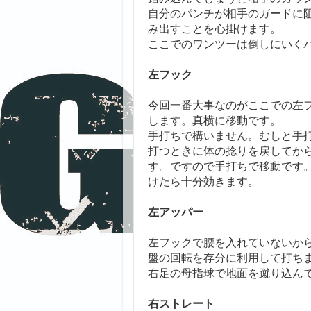
自分のパンチが相手のガードに
み出すことを心掛けます。
ここでのワンツーは倒しにいく
左フック
今回一番大事なのがここでの左
します。真横に移動です。
手打ちで構いません。むしと手
打つときに体の捻りを戻してか
す。ですので手打ちで移動です
けたら十分効きます。
左アッパー
左フックで腰を入れていないか
盤の回転を存分に利用して打ち
右足の母指球で地面を蹴り込ん
右ストレート