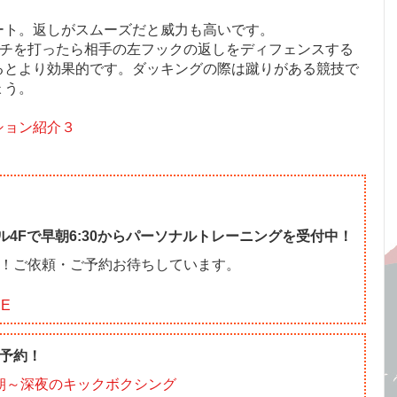
ート。返しがスムーズだと威力も高いです。
ンチを打ったら相手の左フックの返しをディフェンスする
るとより効果的です。ダッキングの際は蹴りがある競技で
ょう。
ション紹介３
ル4Fで早朝6:30からパーソナルトレーニングを受付中！
！ご依頼・ご予約お待ちしています。
NE
予約！
朝～深夜のキックボクシング