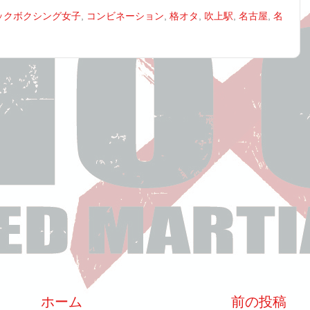
ックボクシング女子
,
コンビネーション
,
格オタ
,
吹上駅
,
名古屋
,
名
ホーム
前の投稿