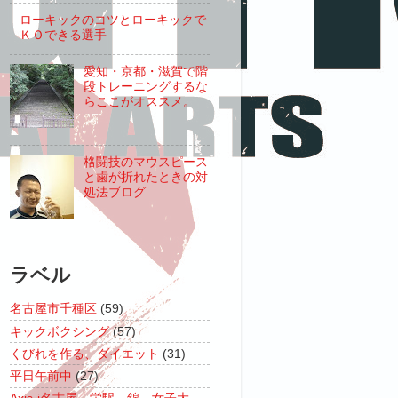
ローキックのコツとローキックで
ＫＯできる選手
愛知・京都・滋賀で階
段トレーニングするな
らここがオススメ。
格闘技のマウスピース
と歯が折れたときの対
処法ブログ
ラベル
名古屋市千種区
(59)
キックボクシング
(57)
くびれを作る、ダイエット
(31)
平日午前中
(27)