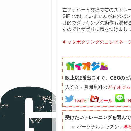
左アッパーと交換で右のストレ
GIFではしていませんが右のパ
目的でダッキングの動作も混ぜ
すのでヒザ蹴りに気をつけまし
キックボクシングのコンビネー
吹上駅2番出口すぐ。GEOのビ
入会金・月謝無料の
ガイオジム
Twitter
メール
LI
受けたいトレーニングを選んで
パーソナルレッスン…
早