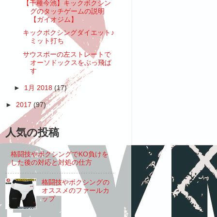
【千種今池】キックボクシン
グのタッチゲームの説明
【ガイオジム】
キックボクシングダイエット♪
ミット打ち
サウスポーの左ストレートで
オーソドックスをぶっ飛ば
す
►
1月 2018
(17)
►
2017
(97)
人気の投稿
格闘技やボクシングでKO負けを
した後の対応と対処の仕方
格闘技やボクシングの
オススメのファールカ
ップ