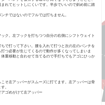
阻まれてヒットしにくいです。半歩でいいので斜め前に踏
パンチではないのでフルでは打ちません。
フック。左フックを打ちつつ自分の右側にシフトウェイト
打ちで打って下さい。腰を入れて打つと次の左のパンチを
ら打つ必要が生じてくるので動作が多くなってしまいま
。体重移動と合わせて当てるので手打ちでもアゴにひっか
らこそ左アッパーがスムーズに打てます。左アッパーは骨
ます。
でアゴめがけて左アッパー