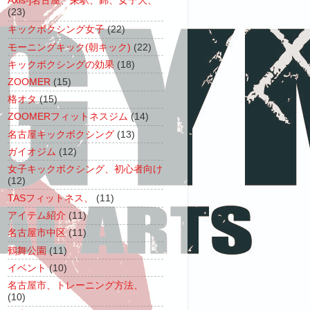
Axis-j名古屋、栄駅、錦、女子大、
(23)
キックボクシング女子
(22)
モーニングキック(朝キック)
(22)
キックボクシングの効果
(18)
ZOOMER
(15)
格オタ
(15)
ZOOMERフィットネスジム
(14)
名古屋キックボクシング
(13)
ガイオジム
(12)
女子キックボクシング、初心者向け
(12)
TASフィットネス、
(11)
アイテム紹介
(11)
名古屋市中区
(11)
鶴舞公園
(11)
イベント
(10)
名古屋市、トレーニング方法、
(10)