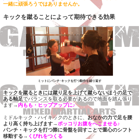
一緒に頑張ろうではありませんか。
キックを蹴ることによって期待できる効果
ミットにパンチ･キックを打つ動作を繰り返す
キックを蹴るときには蹴り足を上げて蹴らないほうの足で
ある軸足
でバランスを取る必要があるので地面を踏ん張り
ます→
内もも・ヒップアップに♪
ミドルキック・ハイキックのときに、
おなかの力で足を腰
より高く持ち上げます
→
ポッコリお腹をへこませる♪
パンチ・キックを打つ際に骨盤を回すことで重心のシフト
移動する
→
くびれをつくる