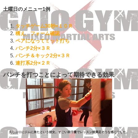
土曜日のメニュー1例
タッチゲーム30秒×１０Ｒ
構え、フォーム確認
ペアになってミット打ち
パンチ2分×３Ｒ
パンチ＆キック2分×３Ｒ
連打系2分×２Ｒ
パンチを打つことによって期待できる効果
久しぶりにジムに来たという彼女。すごい発汗量でレッスン後満足そうな感じでした。