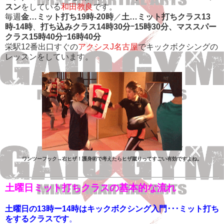
スン
をしている
和田教良
です。
毎週
金…ミット打ち19時-20時
／
土…ミット打ちクラス13
時-14時
、
打ち込みクラス14時30分ｰ15時30分、マススパー
クラス15時40分ｰ16時40分
栄駅12番出口すぐの
アクシスJ名古屋
でキックボクシングの
レッスンをしています。
ワンツーフック→右ヒザ！護身術で考えたらヒザ蹴りってすごい有効ですよね。
土曜日ミット打ちクラスの基本的な流れ
土曜日の13時ー14時はキックボクシング入門･･･ミット打ち
をするクラスです
。