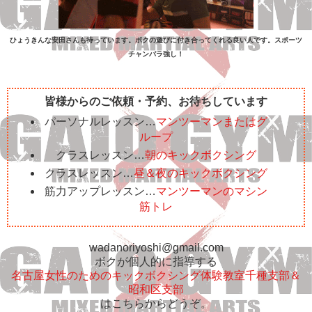
ひょうきんな安田さんも待っています。ボクの遊びに付き合ってくれる良い人です。スポーツ
チャンバラ強し！
皆様からのご依頼・予約、お待ちしています
パーソナルレッスン…
マンツーマンまたはグ
ループ
クラスレッスン…
朝のキックボクシング
クラスレッスン…
昼＆夜のキックボクシング
筋力アップレッスン…
マンツーマンのマシン
筋トレ
wadanoriyoshi@gmail.com
ボクが個人的に指導する
名古屋女性のためのキックボクシング体験教室千種支部＆
昭和区支部
はこちらからどうぞ。