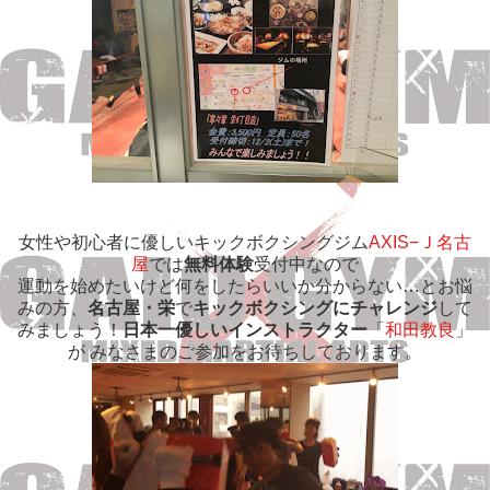
女性や初心者に優しいキックボクシングジム
AXIS−Ｊ名古
屋
では
無料体験
受付中なので
運動を始めたいけど何をしたらいいか分からない…とお悩
みの方、
名古屋・栄
で
キックボクシングにチャレンジ
して
みましょう！
日本一優しいインストラクター
「
和田教良
」
が みなさまのご参加をお待ちしております。