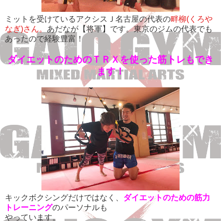
ミットを受けているアクシスＪ名古屋の代表の
畔柳(くろや
なぎ)さん。
あだなが【将軍】です。東京のジムの代表でも
あったので経験豊富！
ダイエットのためのＴＲＸを使った筋トレもでき
ます！
キックボクシングだけではなく、
ダイエットのための筋力
トレーニング
のパーソナルも
やっています。