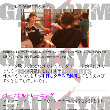
という効果が期待できます。
3R目はミットの持ち手が自由にコンビネーションを指示するフリーミット。体だけではなく頭
も使いミット打ち。
持ち手の練習にもなるのでやってみました。
ミットを殴って蹴るわけですので、ダイエット効果だけで
はなくストレス発散にもおすすめ。
日頃のうっぷんを
ミット打ちクラスで解消
してもらえれば
ボクとしても嬉しいです。
パーソナルトレーニング
マンツーマン、グループでトレーナーの指導を受けるトレ
ーニング。