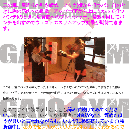
二の腕、肩周りの引き締め、フック(横から打つパンチ)のと
きに胸の筋肉への刺激、アッパー(下から上に向かって打つ
パンチ)のときに広背筋へのプレッシャー、骨盤を回してパ
ンチを出すのでウェストのスリムアップ効果が期待できま
す。
この日、急にパンチが鋭くなったトモさん。うまくなったのでべた褒めしておきました(笑)
今まで上手にできなかったことが何かの拍子にコツをつかんでスムーズに出るようになるって
結構あります。
なのですぐに効果が出なくとも
諦めず続けてみてくださ
い。
ボクなんか、いろんな指導者に
才能がない、辞めたほ
うが良いと言われながらも、いまだに格闘技しています(腰
負傷中)。
なのでセンスがない人の気持ちはよくわかるので