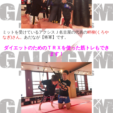
ミットを受けているアクシスＪ名古屋の代表の
畔柳(くろや
なぎ)さん。
あだなが【将軍】です。
ダイエットのためのＴＲＸを使った筋トレもでき
ます！