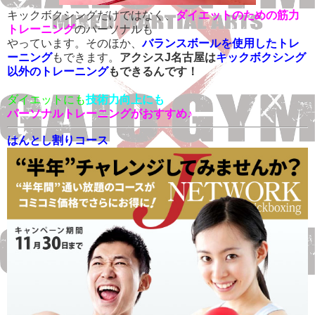
キックボクシングだけではなく、
ダイエットのための筋力
トレーニング
のパーソナルも
やっています。そのほか、
バランスボールを使用したトレ
ーニング
もできます。
アクシスJ名古屋は
キックボクシング
以外のトレーニング
もできるんです！
ダイエットにも
技術力向上にも
パーソナルトレーニングがおすすめ♪
はんとし割りコース