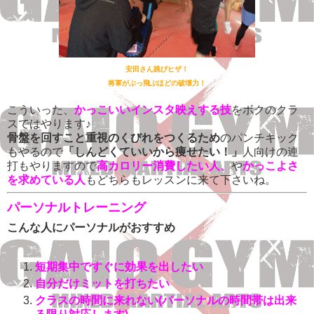
安田さん跳びヒザ！
将軍がぶっ飛ぶほどの破壊力！
こういった、
かっこいいインスタ映えする技
をボクのクラ
スではやります♪
骨盤を回すこと重視のくびれをつくるため
のパンチキック
もやるので
「しんどくていいから痩せたい！」
人向けの連
打もやりますので
高カロリー消費したい人、
や
かっこよさ
を求めている人
もどちらもレッスンに来て下さいね。
パーソナルトレーニング
こんな人にパーソナルがおすすめ
短期集中ですぐに効果を出したい
自分だけミットを打ちたい
クラスの時間に来れない(パーソナルの時間帯は出来