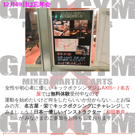
12月09日は
忘年会
女性や初心者に優しいキックボクシングジム
AXIS−Ｊ名古
屋
では
無料体験
受付中なので
運動を始めたいけど何をしたらいいか分からない…とお悩
みの方、
名古屋・栄
で
キックボクシングにチャレンジ
して
みましょう！
日本一優しいインストラクター
「
和田教良
」
が みなさまのご参加をお待ちしております。