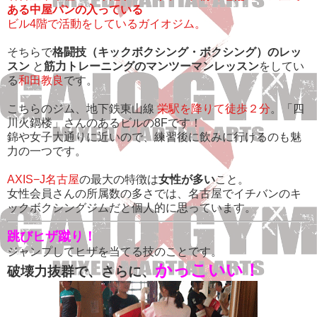
ある中屋パンの入っている
ビル4階で活動をしているガイオジム。
そちらで
格闘技（キックボクシング・ボクシング）のレッ
スン
と
筋力トレーニングのマンツーマンレッスン
をしてい
る
和田教良
です。
こちらのジム、地下鉄東山線
栄駅を降りて徒歩２分
。「四
川火鍋楼」さんのあるビルの8Fです！
錦や女子大通りに近いので、練習後に飲みに行けるのも魅
力の一つです。
AXIS−J名古屋
の最大の特徴は
女性が多い
こと。
女性会員さんの所属数の多さでは、名古屋でイチバンのキ
ックボクシングジムだと個人的に思っています。
跳びヒザ蹴り！
ジャンプしてヒザを当てる技のことです。
かっこいい！
破壊力抜群で、さらに、