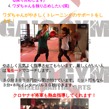
る限り対応します)
ワダちゃんを独り占めしたい(笑)
ワダちゃんがやさしくトレーニングのサポートをし
ます！
やさしく元気よく指導させてもらいます。厳しくがいい人
は
鬼モード
でコーチします。
３０分３０００円から受け付けています。ミット打ちなら
３分×８R(インターバル３０秒)できます。
クロヤナギ将軍も熱血指導してくれます！